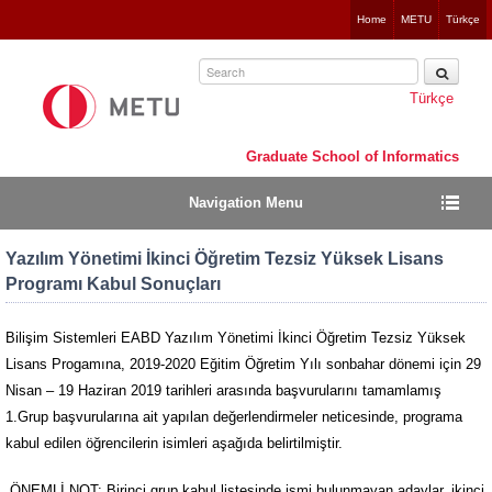
Jump
Home
METU
Türkçe
to
navigation
Türkçe
Graduate School of Informatics
Navigation Menu
Yazılım Yönetimi İkinci Öğretim Tezsiz Yüksek Lisans
Programı Kabul Sonuçları
Bilişim Sistemleri EABD
Yazılım Yönetimi İkinci Öğretim Tezsiz Yüksek
Lisans Progamına, 2019-2020 Eğitim Öğretim Yılı sonbahar dönemi için 29
Nisan – 19 Haziran 2019 tarihleri arasında başvurularını tamamlamış
1.Grup başvurularına ait yapılan değerlendirmeler neticesinde, programa
kabul edilen öğrencilerin isimleri aşağıda belirtilmiştir.
ÖNEMLİ NOT: Birinci grup kabul listesinde ismi bulunmayan adaylar, ikinci