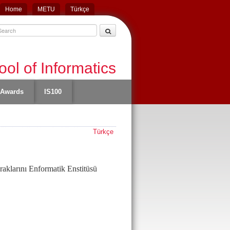
Home
METU
Türkçe
ol of Informatics
Awards
IS100
Türkçe
klarını Enformatik Enstitüsü