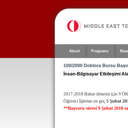
Jump
to
navigation
About
Programs
Res
100/2000 Doktora Bursu Başv
İnsan-Bilgisayar Etkileşimi A
2017-2018 Bahar dönemi için YÖK 1
Öğrenci İşlerine
en geç
5 Şubat 20
**Başvuru süresi 9 Şubat 2018 saa