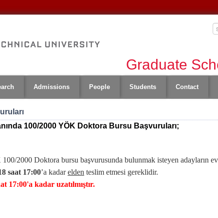
Graduate Scho
earch
Admissions
People
Students
Contact
uruları
lanında
100/2000 YÖK Doktora Bursu Başvuruları;
00/2000 Doktora bursu başvurusunda bulunmak isteyen adayların evra
18 saat 17:00
’a kadar
elden
teslim etmesi gereklidir.
t 17:00'a kadar uzatılmıştır.