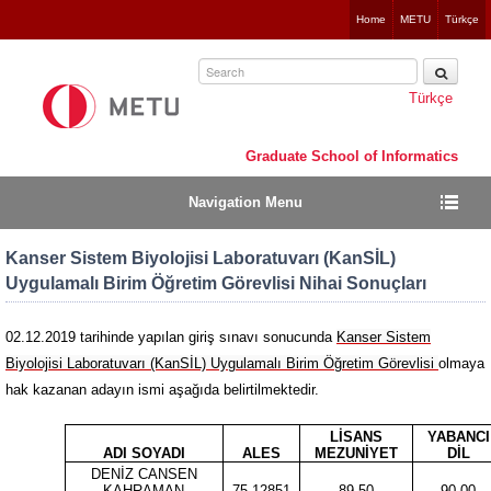
Jump
Home
METU
Türkçe
to
navigation
Türkçe
Graduate School of Informatics
Navigation Menu
Kanser Sistem Biyolojisi Laboratuvarı (KanSİL)
Uygulamalı Birim Öğretim Görevlisi Nihai Sonuçları
02.12.2019 tarihinde yapılan giriş sınavı sonucunda
K
anser Sistem
Biyolojisi Laboratuvarı (KanSİL) Uygulamalı Birim Öğretim Görevlisi
olmaya
hak kazanan adayın ismi aşağıda belirtilmektedir.
LİSANS
YABANCI
ADI SOYADI
ALES
MEZUNİYET
DİL
DENİZ CANSEN
KAHRAMAN
75.12851
89.50
90.00