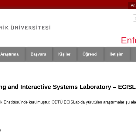
An
Enf
Araştırma
Başvuru
Kişiler
Öğrenci
İletişim
g and Interactive Systems Laboratory – ECIS
 Enstitüsü’nde kurulmuştur. ODTÜ ECISLab’da yürütülen araştırmalar şu ala
e