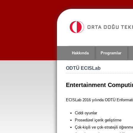
Jump
to
navigation
Hakkında
Programlar
ODTÜ ECISLab
Entertainment Computin
ECISLab 2016 yılında ODTÜ Enformatik
Ciddi oyunlar
Prosedürel içerik geliştirme
Çok-kişili ve çok-stratejili öğrenm