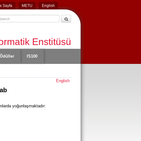
a Sayfa
METU
English
ormatik Enstitüsü
Ödüller
IS100
English
Lab
nlarda yoğunlaşmaktadır: