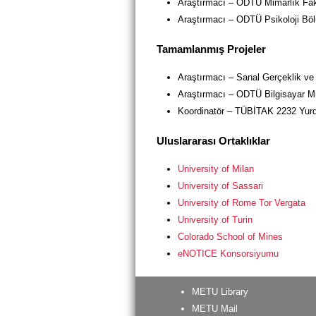
Araştırmacı – ODTÜ Mimarlık Fakü
Araştırmacı – ODTÜ Psikoloji B
Tamamlanm
ış Projeler
Araştırmacı – Sanal Gerçeklik ve
Araştırmacı – ODTÜ Bilgisayar M
Koordinatör – TÜBİTAK 2232 Yurd
Uluslararası Ortaklıklar
University of Milan
University of Sassari
University of Rome Tor Vergata
University of Turin
Colorado School of Mines
eNOTICE Konsorsiyumu
METU Library
METU Mail