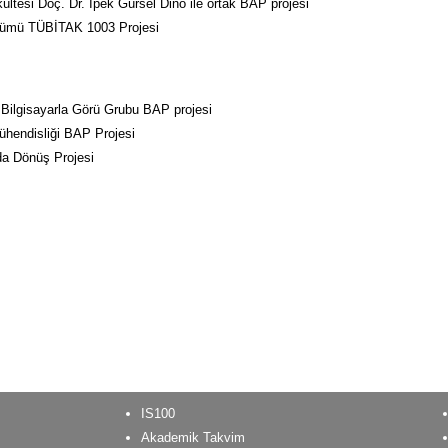
ltesi Doç. Dr. İpek Gürsel Dino ile ortak BAP projesi
ölümü TÜBİTAK 1003 Projesi
 Bilgisayarla Görü Grubu BAP projesi
ühendisliği BAP Projesi
a Dönüş Projesi
IS100
Akademik Takvim