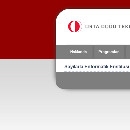
Jump
to
navigation
Hakkında
Programlar
Sayılarla Enformatik Enstitüs