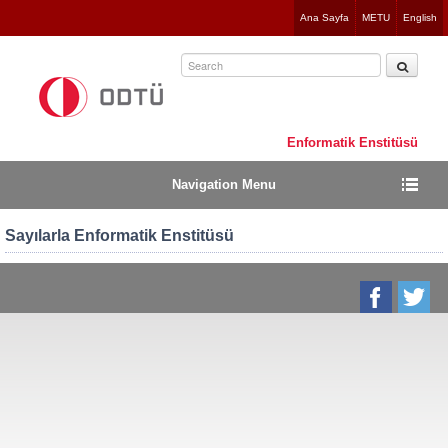
Jump
Ana Sayfa
METU
English
to
navigation
Enformatik Enstitüsü
Navigation Menu
Sayılarla Enformatik Enstitüsü