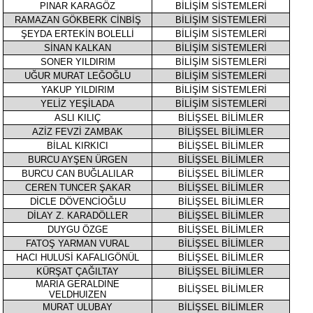
PINAR KARAGÖZ
BİLİŞİM SİSTEMLERİ
RAMAZAN GÖKBERK CİNBİŞ
BİLİŞİM SİSTEMLERİ
ŞEYDA ERTEKİN BOLELLİ
BİLİŞİM SİSTEMLERİ
SİNAN KALKAN
BİLİŞİM SİSTEMLERİ
SONER YILDIRIM
BİLİŞİM SİSTEMLERİ
UĞUR MURAT LEĞOĞLU
BİLİŞİM SİSTEMLERİ
YAKUP YILDIRIM
BİLİŞİM SİSTEMLERİ
YELİZ YEŞİLADA
BİLİŞİM SİSTEMLERİ
ASLI KILIÇ
BİLİŞSEL BİLİMLER
AZİZ FEVZİ ZAMBAK
BİLİŞSEL BİLİMLER
BİLAL KIRKICI
BİLİŞSEL BİLİMLER
BURCU AYŞEN ÜRGEN
BİLİŞSEL BİLİMLER
BURCU CAN BUĞLALILAR
BİLİŞSEL BİLİMLER
CEREN TUNCER ŞAKAR
BİLİŞSEL BİLİMLER
DİCLE DÖVENCİOĞLU
BİLİŞSEL BİLİMLER
DİLAY Z. KARADÖLLER
BİLİŞSEL BİLİMLER
DUYGU ÖZGE
BİLİŞSEL BİLİMLER
FATOŞ YARMAN VURAL
BİLİŞSEL BİLİMLER
HACI HULUSİ KAFALIGÖNÜL
BİLİŞSEL BİLİMLER
KÜRŞAT ÇAĞILTAY
BİLİŞSEL BİLİMLER
MARIA GERALDINE
BİLİŞSEL BİLİMLER
VELDHUIZEN
MURAT ULUBAY
BİLİŞSEL BİLİMLER