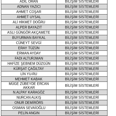
ADİL ORAN
BİLİŞİM SİSTEMLERİ
ADNAN YAZICI
BİLİŞİM SİSTEMLERİ
AHMET COŞAR
BİLİŞİM SİSTEMLERİ
AHMET UYSAL
BİLİŞİM SİSTEMLERİ
ALİ HİKMET DOĞRU
BİLİŞİM SİSTEMLERİ
ALPER BAYAZIT
BİLİŞİM SİSTEMLERİ
ASLI GÜNGÖR AKÇAMETE
BİLİŞİM SİSTEMLERİ
BUYURMAN BAYKAL
BİLİŞİM SİSTEMLERİ
CÜNEYT SEVGİ
BİLİŞİM SİSTEMLERİ
ERAY TÜZÜN
BİLİŞİM SİSTEMLERİ
ERMAN AYDAY
BİLİŞİM SİSTEMLERİ
FADI ALTURJMAN
BİLİŞİM SİSTEMLERİ
HAFİZE ŞEBNEM DÜZGÜN
BİLİŞİM SİSTEMLERİ
KÜRŞAT ÇAĞILTAY
BİLİŞİM SİSTEMLERİ
LİN YU-RU
BİLİŞİM SİSTEMLERİ
MEHMET KABAK
BİLİŞİM SİSTEMLERİ
MÜGE ZÜBEYDE ERCAN
BİLİŞİM SİSTEMLERİ
AKKAR
N.ALPAY KARAGÖZ
BİLİŞİM SİSTEMLERİ
NURCAN ALKIŞ
BİLİŞİM SİSTEMLERİ
ONUR DEMİRÖRS
BİLİŞİM SİSTEMLERİ
OSMAN SEVAİOĞLU
BİLİŞİM SİSTEMLERİ
PELİN ANGIN
BİLİŞİM SİSTEMLERİ