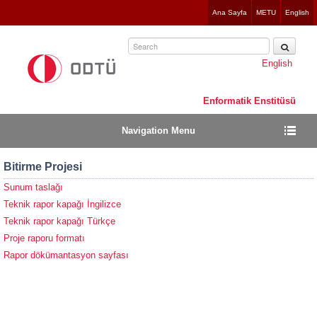
Jump
Ana Sayfa
METU
English
to
navigation
English
Enformatik Enstitüsü
Navigation Menu
Bitirme Projesi
Sunum taslağı
Teknik rapor kapağı İngilizce
Teknik rapor kapağı Türkçe
Proje raporu formatı
Rapor dökümantasyon sayfası