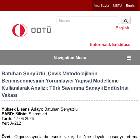
Jump
Ana Sayfa
METU
English
to
navigation
English
Enformatik Enstitüsü
Navigation Menu
Batuhan Şenyüzlü, Çevik Metodolojilerin
Benimsenmesinin Yorumlayıcı Yapısal Modelleme
Kullanılarak Analizi: Türk Savunma Sanayii Endüstrisi
Vakası
Yüksek Lisans Adayı:
Batuhan Şenyüzlü
EABD:
Bilişim Sistemleri
Tarih:
17.06.2026
Yer:
A-212
Özet:
Organizasyonlarda esnek ve iş birliğine dayalı, başarıyı artırma