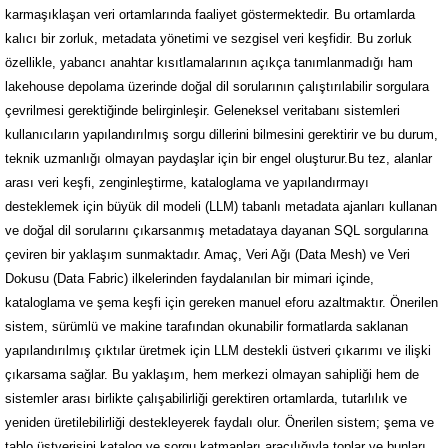
karmaşıklaşan veri ortamlarında faaliyet göstermektedir. Bu ortamlarda
kalıcı bir zorluk, metadata yönetimi ve sezgisel veri keşfidir. Bu zorluk
özellikle, yabancı anahtar kısıtlamalarının açıkça tanımlanmadığı ham
lakehouse depolama üzerinde doğal dil sorularının çalıştırılabilir sorgulara
çevrilmesi gerektiğinde belirginleşir. Geleneksel veritabanı sistemleri
kullanıcıların yapılandırılmış sorgu dillerini bilmesini gerektirir ve bu durum,
teknik uzmanlığı olmayan paydaşlar için bir engel oluşturur.Bu tez, alanlar
arası veri keşfi, zenginleştirme, kataloglama ve yapılandırmayı
desteklemek için büyük dil modeli (LLM) tabanlı metadata ajanları kullanan
ve doğal dil sorularını çıkarsanmış metadataya dayanan SQL sorgularına
çeviren bir yaklaşım sunmaktadır. Amaç, Veri Ağı (Data Mesh) ve Veri
Dokusu (Data Fabric) ilkelerinden faydalanılan bir mimari içinde,
kataloglama ve şema keşfi için gereken manuel eforu azaltmaktır. Önerilen
sistem, sürümlü ve makine tarafından okunabilir formatlarda saklanan
yapılandırılmış çıktılar üretmek için LLM destekli üstveri çıkarımı ve ilişki
çıkarsama sağlar. Bu yaklaşım, hem merkezi olmayan sahipliği hem de
sistemler arası birlikte çalışabilirliği gerektiren ortamlarda, tutarlılık ve
yeniden üretilebilirliği destekleyerek faydalı olur. Önerilen sistem; şema ve
tablo üstverisini katalog ve sorgu katmanları aracılığıyla toplar ve bunları