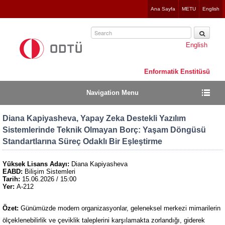
Jump
Ana Sayfa
METU
English
to
navigation
English
Enformatik Enstitüsü
Navigation Menu
Diana Kapiyasheva, Yapay Zeka Destekli Yazılım
Sistemlerinde Teknik Olmayan Borç: Yaşam Döngüsü
Standartlarına Süreç Odaklı Bir Eşleştirme
Yüksek Lisans Adayı:
Diana Kapiyasheva
EABD:
Bilişim Sistemleri
Tarih:
15.06.2026 / 15:00
Yer:
A-212
Özet:
Günümüzde modern organizasyonlar, geleneksel merkezi mimarilerin
ölçeklenebilirlik ve çeviklik taleplerini karşılamakta zorlandığı, giderek