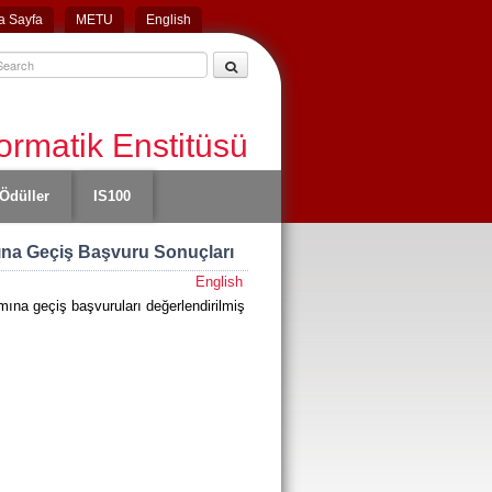
a Sayfa
METU
English
ormatik Enstitüsü
Ödüller
IS100
ına Geçiş Başvuru Sonuçları
English
na geçiş başvuruları değerlendirilmiş