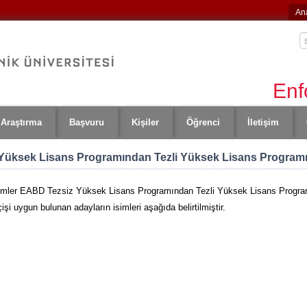
An
Enf
Araştırma
Başvuru
Kişiler
Öğrenci
İletişim
z Yüksek Lisans Programından Tezli Yüksek Lisans Program
limler EABD Tezsiz Yüksek Lisans Programından Tezli Yüksek Lisans Programı
i uygun bulunan adayların isimleri aşağıda belirtilmiştir.