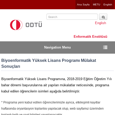
Jump
Ana Sayfa
METU
English
to
navigation
English
Enformatik Enstitüsü
Navigation Menu
Biyoenformatik Yüksek Lisans Programı Mülakat
Sonuçları
Biyoenformatik Yüksek Lisans Programına, 2018-2019 Eğitim Öğretim Yılı
bahar dönemi başvurularına ait yapılan mükalatlar neticesinde, programa
kabul edilen öğrencilerin isimleri aşağıda belirtilmiştir.
* Programa yeni kabul edilen öğrencilerimizle ayrıca, etkileşimli kayıtlar
haftasında oryantasyon toplantısı yapılacak olup, web sayfamız üzerinden
toplantı tarih ve saat bilgileri yayınlanacaktır.