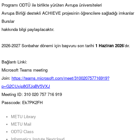
Programı ODTÜ ile birlikte yürüten Avrupa üniversiteleri
Avrupa Birliği destekli ACHIEVE projesinin öğrencilere sağladığı imkanlar
Burslar
hakkında bilgi paylaşılacaktır.
2026-2027 Sonbahar dönemi için başvuru son tarihi
1 Haziran 2026
’dır.
Bağlantı Linki:
Microsoft Teams meeting
Join:
https://teams.microsoft.com/meet/310020757716919?
p=G2CUxip8GTJqBV5VXJ
Meeting ID: 310 020 757 716 919
Passcode: Ek7PK2FH
METU Library
METU Mail
ODTÜ Class
Informatics Instute Nextcloud