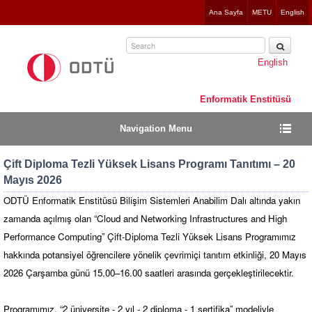
Jump
Ana Sayfa
METU
English
to
navigation
English
Enformatik Enstitüsü
Navigation Menu
Çift Diploma Tezli Yüksek Lisans Programı Tanıtımı – 20
Mayıs 2026
ODTÜ Enformatik Enstitüsü Bilişim Sistemleri Anabilim Dalı altında yakın
zamanda açılmış olan “Cloud and Networking Infrastructures and High
Performance Computing” Çift-Diploma Tezli Yüksek Lisans Programımız
hakkında potansiyel öğrencilere yönelik çevrimiçi tanıtım etkinliği, 20 Mayıs
2026 Çarşamba günü 15.00–16.00 saatleri arasında gerçekleştirilecektir.
Programımız, “2 üniversite - 2 yıl - 2 diploma - 1 sertifika” modeliyle