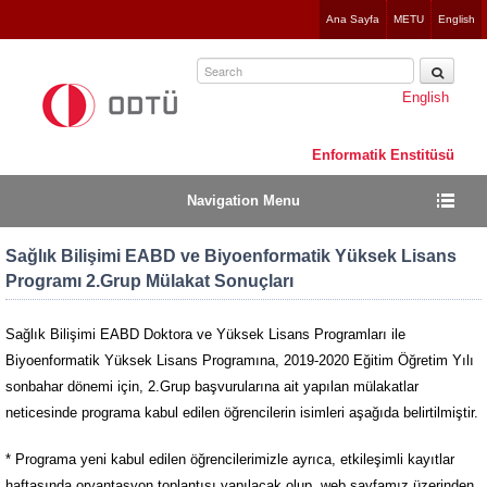
Jump
Ana Sayfa
METU
English
to
navigation
English
Enformatik Enstitüsü
Navigation Menu
Sağlık Bilişimi EABD ve Biyoenformatik Yüksek Lisans
Programı 2.Grup Mülakat Sonuçları
Sağlık Bilişimi EABD Doktora ve Yüksek Lisans Programları ile
Biyoenformatik Yüksek Lisans Programına, 2019-2020 Eğitim Öğretim Yılı
sonbahar dönemi için, 2.Grup başvurularına ait yapılan mülakatlar
neticesinde programa kabul edilen öğrencilerin isimleri aşağıda belirtilmiştir.
* Programa yeni kabul edilen öğrencilerimizle ayrıca, etkileşimli kayıtlar
haftasında oryantasyon toplantısı yapılacak olup, web sayfamız üzerinden