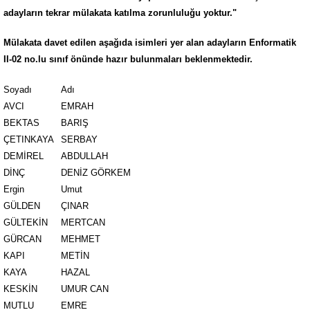
adayların
tekrar mülakata katılma zorunluluğu yoktur."
Mülakata davet edilen aşağıda isimleri yer alan adayların Enformatik
II-02
no.lu sınıf önünde hazır bulunmaları beklenmektedir.
Soyadı
Adı
AVCI
EMRAH
BEKTAS
BARIŞ
ÇETINKAYA
SERBAY
DEMİREL
ABDULLAH
DİNÇ
DENİZ GÖRKEM
Ergin
Umut
GÜLDEN
ÇINAR
GÜLTEKİN
MERTCAN
GÜRCAN
MEHMET
KAPI
METİN
KAYA
HAZAL
KESKİN
UMUR CAN
MUTLU
EMRE