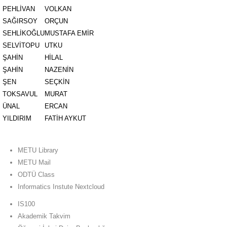
PEHLİVAN
VOLKAN
SAĞIRSOY
ORÇUN
SEHLİKOĞLU
MUSTAFA EMİR
SELVİTOPU
UTKU
ŞAHİN
HİLAL
ŞAHİN
NAZENİN
ŞEN
SEÇKİN
TOKSAVUL
MURAT
ÜNAL
ERCAN
YILDIRIM
FATİH AYKUT
METU Library
METU Mail
ODTÜ Class
Informatics Instute Nextcloud
IS100
Akademik Takvim