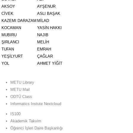
AKSOY
AYŞENUR
CİVEK
ASLI BAŞAK
KAZEMI DARAZAM
MİLAD
KOCAMAN
YASİN HAKKI
MUBIRU
NAJIB
ŞIRLANCI
MELİH
TUFAN
EMRAH
YEŞİLYURT
ÇAĞLAR
YOL
AHMET YİĞİT
METU Library
METU Mail
ODTÜ Class
Informatics Instute Nextcloud
IS100
Akademik Takvim
Öğrenci İşleri Daire Başkanlığı