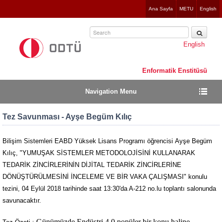
Jump
Ana Sayfa
METU
English
to
navigation
English
Enformatik Enstitüsü
Navigation Menu
Tez Savunması - Ayşe Begüm Kılıç
Bilişim Sistemleri EABD Yüksek Lisans Programı öğrencisi Ayşe Begüm
Kılıç, "YUMUŞAK SİSTEMLER METODOLOJİSİNİ KULLANARAK
TEDARİK ZİNCİRLERİNİN DİJİTAL TEDARİK ZİNCİRLERİNE
DÖNÜŞTÜRÜLMESİNİ İNCELEME VE BİR VAKA ÇALIŞMASI" konulu
tezini, 04 Eylül 2018 tarihinde saat 13:30'da A-212 no.lu toplantı salonunda
savunacaktır.
Günümüzde Endüstri 4.0 popüler bir konu haline