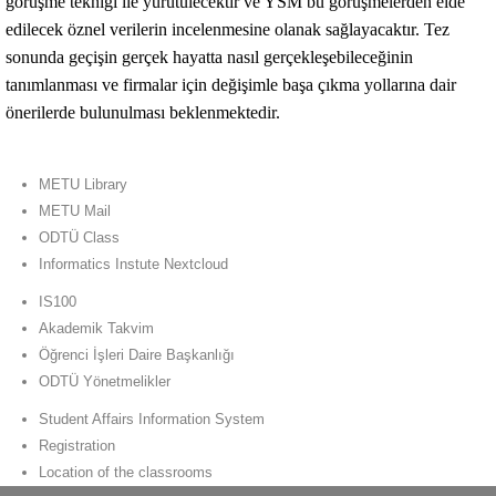
görüşme tekniği ile yürütülecektir ve YSM bu görüşmelerden elde
edilecek öznel verilerin incelenmesine olanak sağlayacaktır. Tez
sonunda geçişin gerçek hayatta nasıl gerçekleşebileceğinin
tanımlanması ve firmalar için değişimle başa çıkma yollarına dair
önerilerde bulunulması beklenmektedir.
METU Library
METU Mail
ODTÜ Class
Informatics Instute Nextcloud
IS100
Akademik Takvim
Öğrenci İşleri Daire Başkanlığı
ODTÜ Yönetmelikler
Student Affairs Information System
Registration
Location of the classrooms